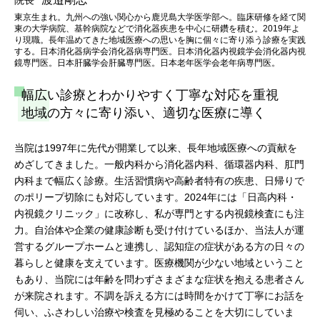
東京生まれ。九州への強い関心から鹿児島大学医学部へ。臨床研修を経て関
東の大学病院、基幹病院などで消化器疾患を中心に研鑽を積む。2019年よ
り現職。長年温めてきた地域医療への思いを胸に個々に寄り添う診療を実践
する。日本消化器病学会消化器病専門医。日本消化器内視鏡学会消化器内視
鏡専門医。日本肝臓学会肝臓専門医。日本老年医学会老年病専門医。
幅広い診療とわかりやすく丁寧な対応を重視
地域の方々に寄り添い、適切な医療に導く
当院は1997年に先代が開業して以来、長年地域医療への貢献を
めざしてきました。一般内科から消化器内科、循環器内科、肛門
内科まで幅広く診療。生活習慣病や高齢者特有の疾患、日帰りで
のポリープ切除にも対応しています。2024年には「日高内科・
内視鏡クリニック」に改称し、私が専門とする内視鏡検査にも注
力。自治体や企業の健康診断も受け付けているほか、当法人が運
営するグループホームと連携し、認知症の症状がある方の日々の
暮らしと健康を支えています。医療機関が少ない地域ということ
もあり、当院には年齢を問わずさまざまな症状を抱える患者さん
が来院されます。不調を訴える方には時間をかけて丁寧にお話を
伺い、ふさわしい治療や検査を見極めることを大切にしていま